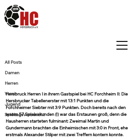
All Posts
Franz Schmidt
9. Dez. 2024
2 Min. Lesezeit
All Posts
HC Forchheim II vs. HC Herren 30:36
(16:18)
Damen
Aktualisiert:
16. Jan. 2025
Herren
Die Vorzeichen sprachen eindeutig für einen Sieg der HC 
Verein
Hersbruck Herren I in ihrem Gastspiel bei HC Forchheim II: Die 
Hersbrucker Tabellenerster mit 13:1 Punkten und die 
Jugend
Forchheimer Siebter mit 3:9 Punkten. Doch bereits nach den 
ersten 57 Spielsekunden (!) war das Erstaunen groß, denn die 
Spieltagsvorbericht
Hausherren starteten fulminant: Zweimal Martin und 
Gundermann brachten die Einheimischen mit 3:0 in Front, ehe 
erstmals Alexander Stilper mit zwei Treffern kontern konnte. 