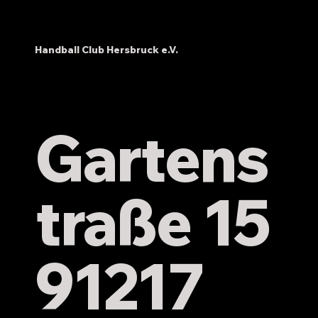
Handball Club Hersbruck e.V.
Vorbericht SG/DJK
Erlangen/Baiersdorf – HC Hersbruck
Gartens
Herren I
traße 15
91217