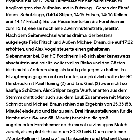
Ergebnis bei 14:12. Zwei Zeitstrafen für den heimischen HC 
begünstigten das Aufholen und in Führung – Gehen der Eber/ 
Raum- Schützlinge, (14:14 Stilper, 14:15 Fritsch, 14: 16 Kellner 
und 14:17 Fritsch). Bis zur Pause konterten die Forchheimer 
zum 16:18, ehe sie noch eine Zweiminutenstrafe „ereilte“. 
Nach dem Seitenwechsel war es dreimal der bestens 
aufgelegte Felix Fritsch und Außen Michael Braun, die auf 17:22 
erhöhten, und Alex Vogel steuerte einen gehaltenen 
Siebenmeter bei. Der HC Forchheim ließ sich aber keineswegs 
abschütteln und spielte weiter volles Risiko und den Gästen 
blieb nichts Anderes übrig, als kräftig dagegen zu halten. Im 
Eilzugtempo ging es rauf und runter, und plötzlich hatte der HC 
Hersbruck mit Paul Huning (2) und Eric Gast (2) zwei nicht so 
häufige Schützen. Alex Stilper zeigte Wurfvarianten aus dem 
Stemmschritt oder auch aus dem Lauf. Zusammen mit Marco 
Schmidt und Michael Braun schien das Ergebnis von 25.33 (53. 
Minute) eindeutig und klar zu sein. Drei Hinausstellungen für die 
Hersbrucker (54. und 55. Minute) brachten die groß 
angefeuerten Forchheimer noch einmal kurzfristig ins Match 
zurück, als es plötzlich nur noch 30:33 hieß. Doch eine kleine 
„Moritz-Kellner- Flugshow“ auf Linksaußen und Michael Braun 