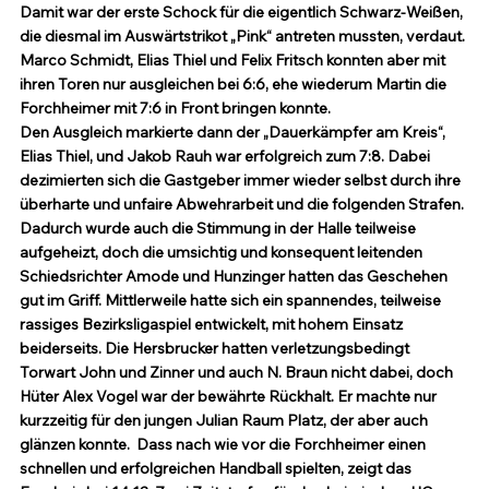
Damit war der erste Schock für die eigentlich Schwarz-Weißen, 
die diesmal im Auswärtstrikot „Pink“ antreten mussten, verdaut. 
Marco Schmidt, Elias Thiel und Felix Fritsch konnten aber mit 
ihren Toren nur ausgleichen bei 6:6, ehe wiederum Martin die 
Forchheimer mit 7:6 in Front bringen konnte. 
Den Ausgleich markierte dann der „Dauerkämpfer am Kreis“, 
Elias Thiel, und Jakob Rauh war erfolgreich zum 7:8. Dabei 
dezimierten sich die Gastgeber immer wieder selbst durch ihre 
überharte und unfaire Abwehrarbeit und die folgenden Strafen. 
Dadurch wurde auch die Stimmung in der Halle teilweise 
aufgeheizt, doch die umsichtig und konsequent leitenden 
Schiedsrichter Amode und Hunzinger hatten das Geschehen 
gut im Griff. Mittlerweile hatte sich ein spannendes, teilweise 
rassiges Bezirksligaspiel entwickelt, mit hohem Einsatz 
beiderseits. Die Hersbrucker hatten verletzungsbedingt 
Torwart John und Zinner und auch N. Braun nicht dabei, doch 
Hüter Alex Vogel war der bewährte Rückhalt. Er machte nur 
kurzzeitig für den jungen Julian Raum Platz, der aber auch 
glänzen konnte.  Dass nach wie vor die Forchheimer einen 
schnellen und erfolgreichen Handball spielten, zeigt das 