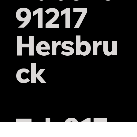
91217
Hersbru
ck
Tel: 017