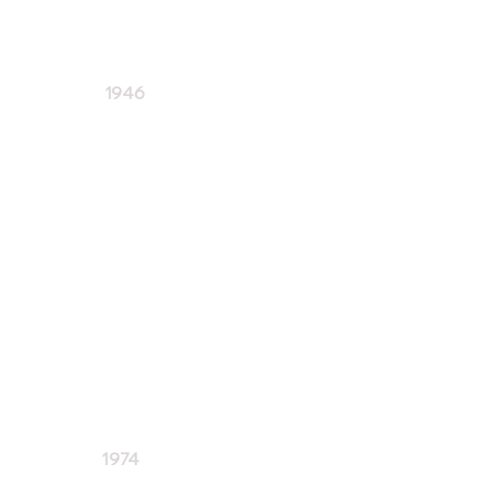
1946
Gründung einer
Handballabteilung beim 1. FC
Hersbruck (Männer)
1974