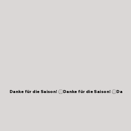
Danke für die Saison! 
HC Hersbruck News
Dein 'Tor' zu allen Handball-
Highlights