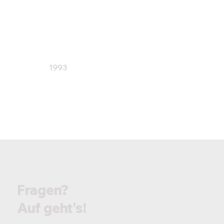
1993
Zusammenführung der Frauen
und Männer beim 1.FC
Hersbruck
Fragen?
Auf geht's!