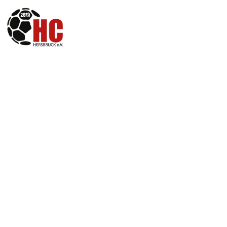
AUF GEHT'S HERSBRUCK,
PACK MER'S!