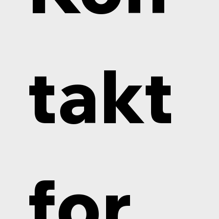
takt
for