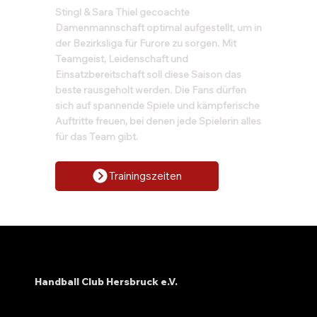
Stingl & Sara Thiel gecoachte
Damenmannschaft optimal aufgestellt, um in
der Bezirksliga für Furore zu sorgen. Mit
Teamgeist, Leidenschaft und
Einsatzbereitschaft soll diese Saison das
beste rausgeholt werden. Die Fans dürfen
sich auf spannende Spiele und kämpferische
Auftritte freuen, bei denen jede Spielerin alles
für das Team gibt.
Trainingszeiten
Handball Club Hersbruck e.V.