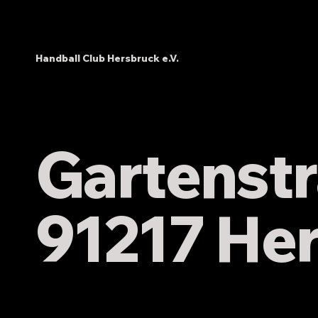
Handball Club Hersbruck e.V.
TV Hilpoltstein : HC
SC Eltersdo
Hersbruck 25:18 (8:13)
Hersbruck 
Gartenstr
91217 He