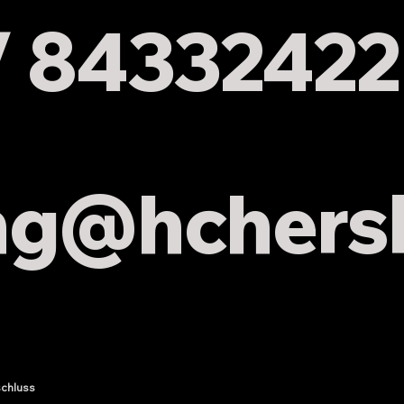
 / 84332422
ng
@hchers
chluss