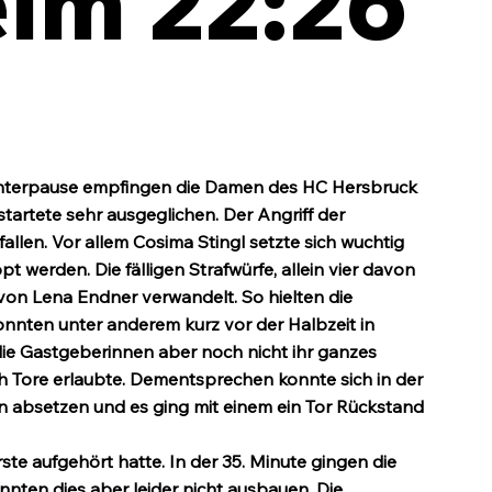
im 22:26
Winterpause empfingen die Damen des HC Hersbruck 
tartete sehr ausgeglichen. Der Angriff der 
len. Vor allem Cosima Stingl setzte sich wuchtig 
 werden. Die fälligen Strafwürfe, allein vier davon 
von Lena Endner verwandelt. So hielten die 
nnten unter anderem kurz vor der Halbzeit in 
die Gastgeberinnen aber noch nicht ihr ganzes 
 Tore erlaubte. Dementsprechen konnte sich in der 
n absetzen und es ging mit einem ein Tor Rückstand 
rste aufgehört hatte. In der 35. Minute gingen die 
nnten dies aber leider nicht ausbauen. Die 