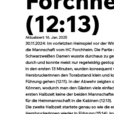
Forchhe
(12:13)
Aktualisiert:
16. Jan. 2025
30.11.2024: Im vorletzten Heimspiel vor der 
die Mannschaft vom HC Forchheim. Die Partie s
Schwarzweißen Damen wusste durchaus zu gefal
durch und konnte meist nur regelwidrig gestoppt
in den ersten 13 Minuten, wurden konsequent 
Hersbruckerinnen den Torabstand klein und ko
Führung gehen (12:11). In der Abwehr zeigten 
Können, wodurch man den Gästen viele einfach
ersten Halbzeit keine der beiden Mannschafte
für die Heimmannschaft in die Kabinen (12:13).
Die zweite Halbzeit startete genau so wie die e
Hersbruckerinnen wieder in Führung (15:14), ko