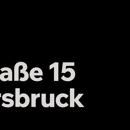
rf : HC
HC Hersbruck – SG
30:25 (16:18)
Rohr/Pavelsbach 36:24
(22:16)
aße 15
rsbruck