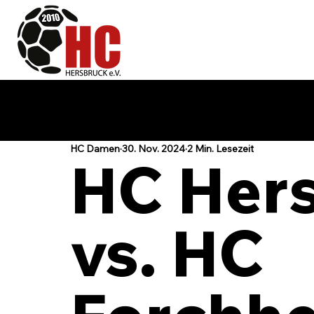
HC Damen
30. Nov. 2024
2 Min. Lesezeit
HC Her
vs. HC