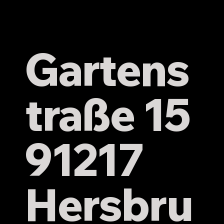
Minis werfen Tore für den HC
Hersbruck
Gartens
traße 15
91217
Hersbru