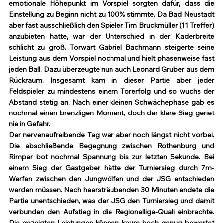
emotionale Höhepunkt im Vorspiel sorgten dafür, dass die 
Einstellung zu Beginn nicht zu 100% stimmte. Da Bad Neustadt 
aber fast ausschließlich den Spieler Tim Bruckmüller (11 Treffer) 
anzubieten hatte, war der Unterschied in der Kaderbreite 
schlicht zu groß. Torwart Gabriel Bachmann steigerte seine 
Leistung aus dem Vorspiel nochmal und hielt phasenweise fast 
jeden Ball. Dazu überzeugte nun auch Leonard Gruber aus dem 
Rückraum. Insgesamt kam in dieser Partie aber jeder 
Feldspieler zu mindestens einem Torerfolg und so wuchs der 
Abstand stetig an. Nach einer kleinen Schwächephase gab es 
nochmal einen brenzligen Moment, doch der klare Sieg geriet 
nie in Gefahr.
Der nervenaufreibende Tag war aber noch längst nicht vorbei. 
Die abschließende Begegnung zwischen Rothenburg und 
Rimpar bot nochmal Spannung bis zur letzten Sekunde. Bei 
einem Sieg der Gastgeber hätte der Turniersieg durch 7m-
Werfen zwischen den Jungwölfen und der JSG entschieden 
werden müssen. Nach haarsträubenden 30 Minuten endete die 
Partie unentschieden, was der JSG den Turniersieg und damit 
verbunden den Aufstieg in die Regionalliga-Quali einbrachte. 
Die gezeigten Leistungen können kaum hoch genug bewertet 