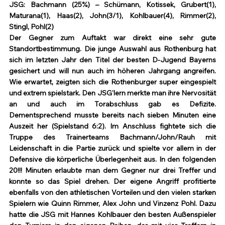
JSG: Bachmann (25%) – Schümann, Kotissek, Grubert(1), 
Maturana(1), Haas(2), John(3/1), Kohlbauer(4), Rimmer(2), 
Stingl, Pohl(2)
Der Gegner zum Auftakt war direkt eine sehr gute 
Standortbestimmung. Die junge Auswahl aus Rothenburg hat 
sich im letzten Jahr den Titel der besten D-Jugend Bayerns 
gesichert und will nun auch im höheren Jahrgang angreifen. 
Wie erwartet, zeigten sich die Rothenburger super eingespielt 
und extrem spielstark. Den JSG'lern merkte man ihre Nervosität 
an und auch im Torabschluss gab es Defizite. 
Dementsprechend musste bereits nach sieben Minuten eine 
Auszeit her (Spielstand 6:2). Im Anschluss fightete sich die 
Truppe des Trainerteams Bachmann/John/Rauh mit 
Leidenschaft in die Partie zurück und spielte vor allem in der 
Defensive die körperliche Überlegenheit aus. In den folgenden 
20!!! Minuten erlaubte man dem Gegner nur drei Treffer und 
konnte so das Spiel drehen. Der eigene Angriff profitierte 
ebenfalls von den athletischen Vorteilen und den vielen starken 
Spielern wie Quinn Rimmer, Alex John und Vinzenz Pohl. Dazu 
hatte die JSG mit Hannes Kohlbauer den besten Außenspieler 