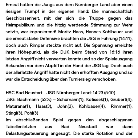
Erneut hatten die Jungs aus dem Nürnberger Land aber einen 
riesigen Trumpf in der eigenen Hand: Die mannschaftlich 
Geschlossenheit, mit der sich die Truppe gegen das 
Heimpublikum und die hitzig werdende Stimmung zur Wehr 
setzte, war imponierend! Moritz Haas, Hannes Kohlbauer und 
die erneut starke Defensive brachten die JSG in Führung (14:11), 
doch auch Rimpar steckte nicht auf. Die Spannung erreichte 
ihren Höhepunkt, als die DJK beim Stand von 16:16 ihren 
letzten Angriff nicht verwerten konnte und so der Spielausgang 
Sekunden vor dem Abpfiff in der Hand der JSG lag. Doch auch 
der allerletzte Angriff hatte nicht den erhofften Ausgang und so 
war die Entscheidung über den Turniersieg verschoben.
HSC Bad Neustart – JSG Nürnberger Land: 14:23 (5:10)
JSG: Bachmann (52%) – Schümann(1), Kotissek(1), Grubert(4), 
Maturana(1), Haas(3), John(2), Kohlbauer(4), Rimmer(1), 
Stingl(3), Pohl(3)
Im abschließenden Spiel gegen den abgeschlagenen 
Tabellenletzten aus Bad Neustadt war dann 
Belastungssteuerung angesagt. Die starke Rotation und der 