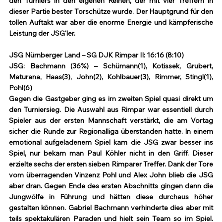
den Turniers in den eigenen Reihen, der mit vier Treffern in 
dieser Partie bester Torschütze wurde. Der Hauptgrund für den 
tollen Auftakt war aber die enorme Energie und kämpferische 
Leistung der JSG'ler.
JSG Nürnberger Land – SG DJK Rimpar II: 16:16 (8:10)
JSG: Bachmann (36%) – Schümann(1), Kotissek, Grubert, 
Maturana, Haas(3), John(2), Kohlbauer(3), Rimmer, Stingl(1), 
Pohl(6)
Gegen die Gastgeber ging es im zweiten Spiel quasi direkt um 
den Turniersieg. Die Auswahl aus Rimpar war essentiell durch 
Spieler aus der ersten Mannschaft verstärkt, die am Vortag 
sicher die Runde zur Regionalliga überstanden hatte. In einem 
emotional aufgeladenem Spiel kam die JSG zwar besser ins 
Spiel, nur bekam man Paul Köhler nicht in den Griff. Dieser 
erzielte sechs der ersten sieben Rimparer Treffer. Dank der Tore 
vom überragenden Vinzenz Pohl und Alex John blieb die JSG 
aber dran. Gegen Ende des ersten Abschnitts gingen dann die 
Jungwölfe in Führung und hätten diese durchaus höher 
gestalten können. Gabriel Bachmann verhinderte dies aber mit 
teils spektakulären Paraden und hielt sein Team so im Spiel. 