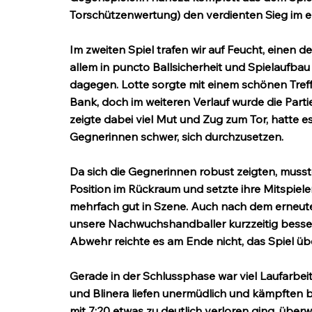
Torschützenwertung) den verdienten Sieg im ers
Im zweiten Spiel trafen wir auf Feucht, einen d
allem in puncto Ballsicherheit und Spielaufbau
dagegen. Lotte sorgte mit einem schönen Treffe
Bank, doch im weiteren Verlauf wurde die Part
zeigte dabei viel Mut und Zug zum Tor, hatte
Gegnerinnen schwer, sich durchzusetzen.
Da sich die Gegnerinnen robust zeigten, musst
Position im Rückraum und setzte ihre Mitspiele
mehrfach gut in Szene. Auch nach dem erneute
unsere Nachwuchshandballer kurzzeitig besser i
Abwehr reichte es am Ende nicht, das Spiel übe
Gerade in der Schlussphase war viel Laufarbeit
und Blinera liefen unermüdlich und kämpften b
mit 7:20 etwas zu deutlich verloren ging, über