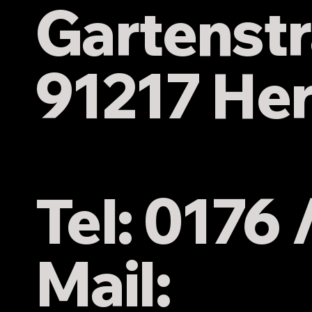
Gartenstr
dazu
91217 He
Tel: 0176
Mail: