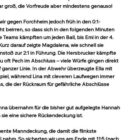
war groß, die Vorfreude aber mindestens genauso!
 wir gegen Forchheim jedoch früh in den 0:1-
t beirren, so dass sich in den folgenden Minuten 
 Teams kämpften um jeden Ball, bis Emi in der 4. 
Kurz darauf zeigte Magdalena, wie schnell sie 
stoß zur 2:1 in Führung. Die Hersbrucker kämpfte 
zu oft Pech im Abschluss – viele Würfe gingen direkt 
f ganzer Linie. In der Abwehr überzeugte Ella mit 
piel, während Lina mit cleveren Laufwegen immer 
s, die der Rückraum für gefährliche Abschlüsse 
Anna übernahm für die bisher gut aufgelegte Hannah 
 sie eine sichere Rückendeckung ist.
nte Manndeckung, die damit die flinkste 
nahm. So sicherten wir uns am Ende mit 11:5 (nach 