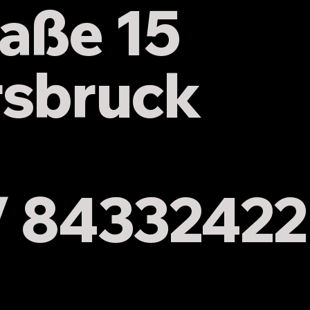
aße 15
Heimturnier
rsbruck
 / 84332422