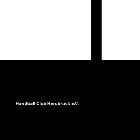
Handball Club Hersbruck e.V.
Kampfgeist trotz
Minis werf
schwierigem Tag – E-
HC Hersbr
Jugend lernt in Winkelhaid