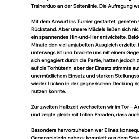
Trainerduo an der Seitenlinie. Die Aufregung 
Mit dem Anwurf ins Turnier gestartet, gerieten
Rückstand. Aber unsere Mädels ließen sich nich
ein spannendes Hin-und-Her entwickelte. Beide
Minute den viel umjubelten Ausgleich erzielte. 
unterwegs ist und brachte uns mit einem Gegen
sich engagiert durch die Partie, hatten jedoch 
auf die Torhüterin, aber der Einsatz stimmte au
unermüdlichem Einsatz und starken Stellungss
wieder Lücken in der gegnerischen Deckung ris
nutzen konnte.
Zur zweiten Halbzeit wechselten wir im Tor – 
und zeigte gleich mit tollen Paraden, dass auch
Besonders hervorzuheben war Elina's konseque
Gegenspielerin nahezu komplett aus dem Spiel 