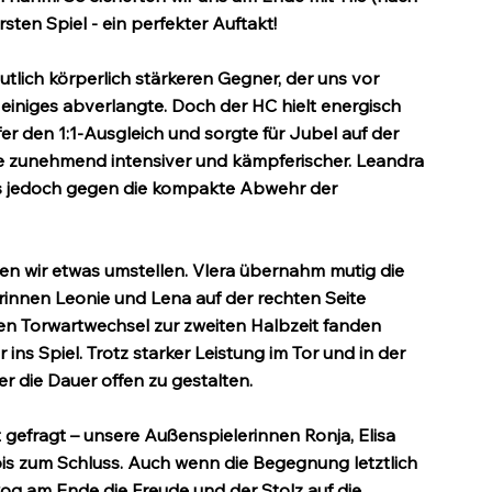
ten Spiel - ein perfekter Auftakt!
eutlich körperlich stärkeren Gegner, der uns vor 
 einiges abverlangte. Doch der HC hielt energisch 
r den 1:1-Ausgleich und sorgte für Jubel auf der 
ie zunehmend intensiver und kämpferischer. Leandra 
 es jedoch gegen die kompakte Abwehr der 
en wir etwas umstellen. Vlera übernahm mutig die 
rinnen Leonie und Lena auf der rechten Seite 
n Torwartwechsel zur zweiten Halbzeit fanden 
ns Spiel. Trotz starker Leistung im Tor und in der 
r die Dauer offen zu gestalten.
 gefragt – unsere Außenspielerinnen Ronja, Elisa 
is zum Schluss. Auch wenn die Begegnung letztlich 
wog am Ende die Freude und der Stolz auf die 