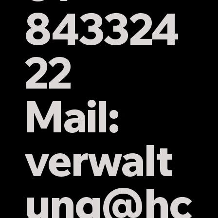
843324
22
Mail:
verwalt
ung
@hc