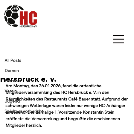
All Posts
Konstantin Stein
18. Feb.
1 Min. Lesezeit
All Posts
Bericht zur ordentlichen
Mitgliederversammlung des HC
Damen
Hersbruck e. V.
Herren
Am 
Montag, den 26.01.2026, fand die ordentliche 
Verein
Mitgliederversammlung des HC Hersbruck e. V. in den 
Räumlichkeiten des Restaurants Café Bauer statt. Aufgrund der 
Jugend
schwierigen Wetterlage waren leider nur wenige HC-Anhänger 
Spieltagsvorbericht
anwesend. Der damalige 1. Vorsitzende Konstantin Stein 
eröffnete die Versammlung und begrüßte die erschienenen 
Mitglieder herzlich.