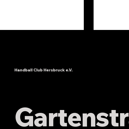
Handball Club Hersbruck e.V.
Ausklang auf Hersbrucks
Bericht zu
Spitze
Mitgliede
des HC Her
Gartenstr