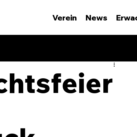
Verein
News
Erwa
htsfeier