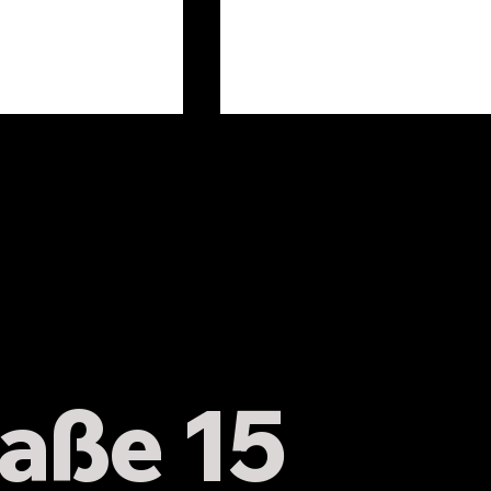
r ordentlichen
Erste Änderung der
rversammlung
Beitragsordnung des HC
sbruck e. V.
Hersbruck e.V.
aße 15